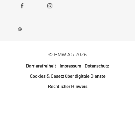
Social
Kontakt
Links
Newsletter
Karriere
BMW Welt App
BMW Museum DigiTour
© BMW AG 2026
Weitere BMW Webseiten
Barrierefreiheit
Impressum
Datenschutz
Pressclub
Cookies & Gesetz über digitale Dienste
Rechtlicher Hinweis