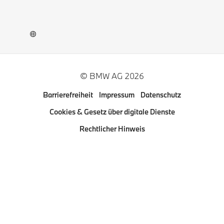
Newsletter
Karriere
BMW Welt App
BMW Museum DigiTour
© BMW AG 2026
Weitere BMW Webseiten
Barrierefreiheit
Impressum
Datenschutz
Pressclub
Cookies & Gesetz über digitale Dienste
Rechtlicher Hinweis