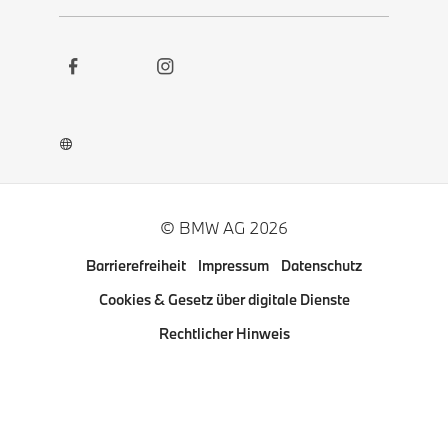
Social
Kontakt
Links
Newsletter
Karriere
BMW Welt App
BMW Museum DigiTour
© BMW AG 2026
Weitere BMW Webseiten
Barrierefreiheit
Impressum
Datenschutz
Pressclub
Cookies & Gesetz über digitale Dienste
Rechtlicher Hinweis