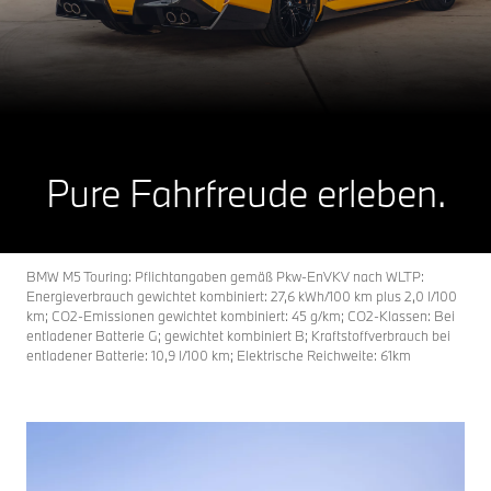
Pure Fahrfreude erleben.
BMW M5 Touring: Pflichtangaben gemäß Pkw-EnVKV nach WLTP:
Energieverbrauch gewichtet kombiniert: 27,6 kWh/100 km plus 2,0 l/100
km; CO2-Emissionen gewichtet kombiniert: 45 g/km; CO2-Klassen: Bei
entladener Batterie G; gewichtet kombiniert B; Kraftstoffverbrauch bei
entladener Batterie: 10,9 l/100 km; Elektrische Reichweite: 61km