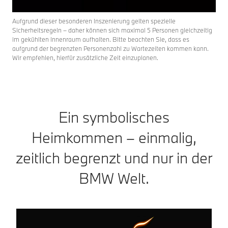
Aufgrund dieser besonderen Inszenierung gelten spezielle
Sicherheitsregeln – daher können sich maximal 5 Personen gleichzeitig
im gekühlten Innenraum aufhalten. Bitte beachten Sie, dass es
aufgrund der begrenzten Personenzahl zu Wartezeiten kommen kann.
Wir empfehlen, hierfür zusätzliche Zeit einzuplanen.
Ein symbolisches
Heimkommen – einmalig,
zeitlich begrenzt und nur in der
BMW Welt.