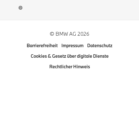
Karriere
BMW Welt App
BMW Museum DigiTour
© BMW AG 2026
Weitere BMW Webseiten
Barrierefreiheit
Impressum
Datenschutz
Pressclub
Cookies & Gesetz über digitale Dienste
Rechtlicher Hinweis