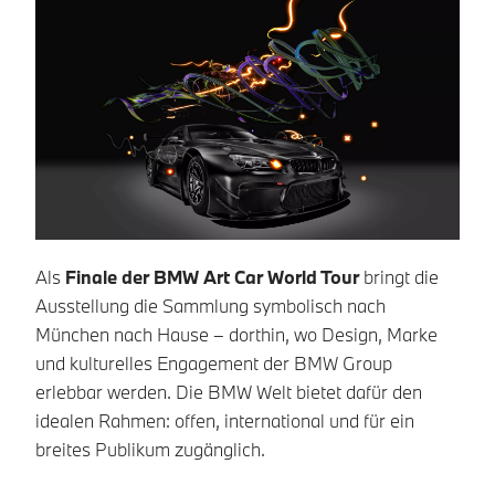
Als
Finale der BMW Art Car World Tour
bringt die
Be
Ausstellung die Sammlung symbolisch nach
Ve
München nach Hause – dorthin, wo Design, Marke
un
und kulturelles Engagement der BMW Group
Fa
erlebbar werden. Die BMW Welt bietet dafür den
un
idealen Rahmen: offen, international und für ein
vo
breites Publikum zugänglich.
an